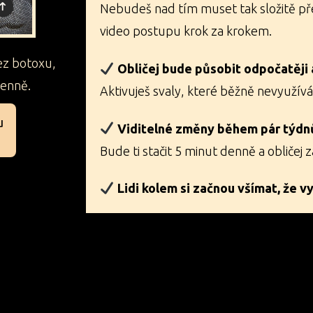
Nebudeš nad tím muset tak složitě p
video postupu krok za krokem.
ez botoxu,
Obličej bude působit odpočatěji a
denně.
Aktivuješ svaly, které běžně nevyužívá
u
Viditelné změny během pár týdn
Bude ti stačit 5 minut denně a obličej z
Lidi kolem si začnou všímat, že v