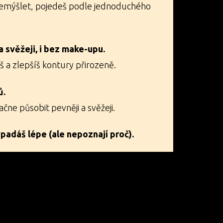
řemýšlet, pojedeš podle jednoduchého
 svěžeji, i bez make-upu.
š a zlepšíš kontury přirozeně.
ů.
ačne působit pevněji a svěžeji.
ypadáš lépe (ale nepoznají proč).