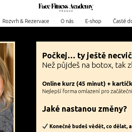
Rozvrh & Rezervace
O nás
E-shop
Časté d
Počkej… ty ještě necvičí
Než půjdeš na botox, tak z
Online kurz (45 minut) + kartič
Nejlepší forma omlazení pro začátečn
Jaké nastanou změny?
Konečně budeš vědět, co dělat, a