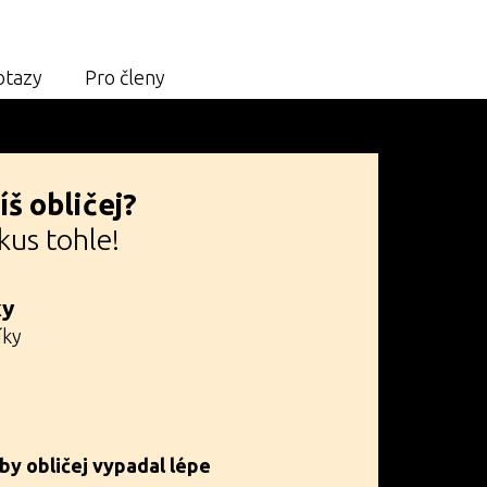
otazy
Pro členy
š obličej?
kus tohle!
ky
íky
by obličej vypadal lépe