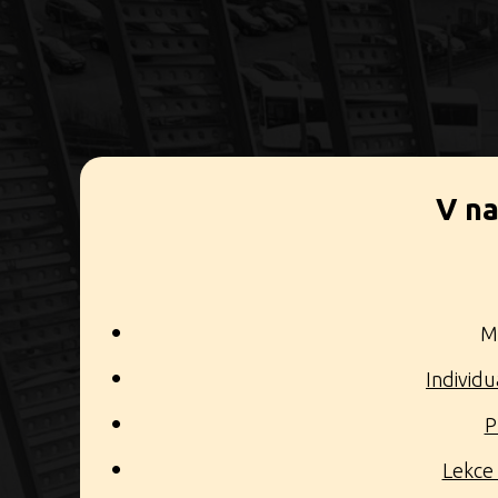
V na
Mů
Individu
P
Lekce 