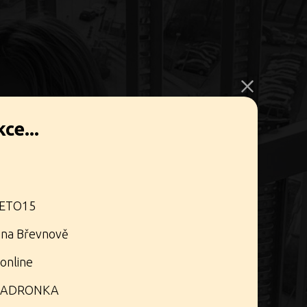
ce...
LETO15
 na Břevnově
 online
OULADRONKA