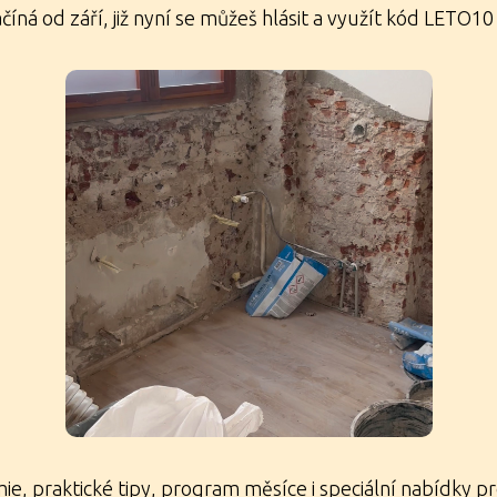
číná od září, již nyní se můžeš hlásit a využít kód LETO
š se do člensk
umej všechny kurzy. Těšíme se na tebe, 
Přihlaš se zde!
e, praktické tipy, program měsíce i speciální nabídky p