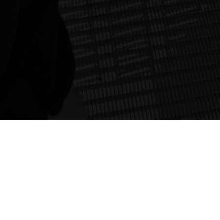
Pamatovat si mě
Přihlásit se