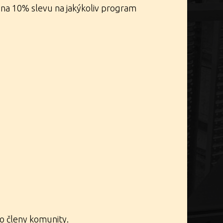
10 na 10% slevu na jakýkoliv program
é sekce
tým FFAP.
ro členy komunity.