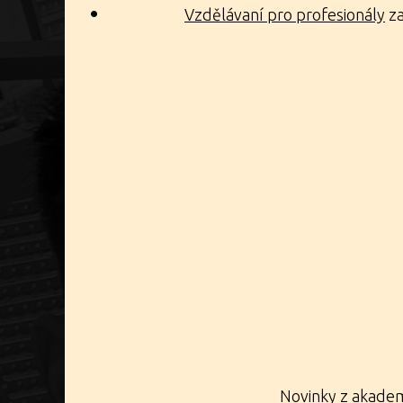
Vzdělávaní pro profesionály
za
Přihla
A prozko
Novinky z akademi